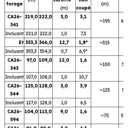
forage
(m)
(m)
coupé
CA26-
219,0
222,0
3,0
3,1
≈195
6N
341
Incluant
221,0
222,0
1,0
7,3
Et
353,3
366,0
12,7
1,8*
≈315
6
Incluant
353,3
354,0
0,7
6,9*
CA26-
97,0
109,0
12,0
1,6
≈100
5
343
Incluant
107,0
108,0
1,0
10,7
CA26-
125,0
128,0
3,0
3,9
≈125
5
344
Incluant
127,0
128,0
1,0
6,5
CA26-
104,0
113,0
9,0
1,6
≈75
5B
594