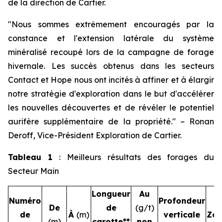
de la direction de Cartier.
"
Nous sommes extrêmement encouragés par la
constance et l'extension latérale du système
minéralisé recoupé lors de la campagne de forage
hivernale. Les succès obtenus dans les secteurs
Contact et Hope nous ont incités à affiner et à élargir
notre stratégie d'exploration dans le but d'accélérer
les nouvelles découvertes et de révéler le potentiel
aurifère supplémentaire de la propriété.
"
–
Ronan
Deroff, Vice-Président Exploration de Cartier.
Tableau 1
: Meilleurs résultats des forages du
Secteur Main
Longueur
Au
Numéro
Profondeur
De
de
(g/t)
de
À
(m)
verticale
Zo
(m)
carotte**
non