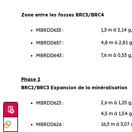
Zone entre les fosses BRC3/BRC4
1,3 m à 2,14 g
MBRDD633 :
4,8 m à 2,81 
MBRDD637 :
7,6 m à 0,53 g
MBRDD643 :
Phase 2
BRC2/BRC3 Expansion de la minéralisation
2,6 m à 1,25 g
MBRDD623 :
4,5 m à 1,54 
16,5 m à 3,07 
MBRDD626 :