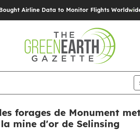
 Data to Monitor Flights Worldwide
Red States B
 des forages de Monument met
 la mine dʼor de Selinsing