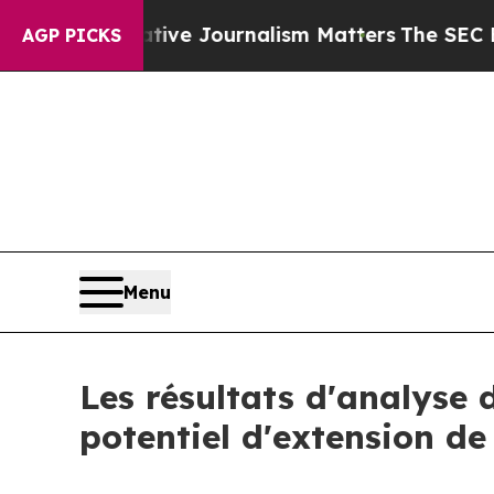
ative Journalism Matters
The SEC Bought Airline
AGP PICKS
Menu
Les résultats dʼanalyse
potentiel dʼextension de