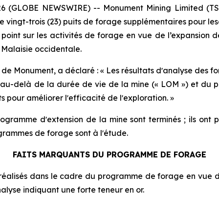
026 (GLOBE NEWSWIRE) -- Monument Mining Limited (TSX
s de vingt-trois (23) puits de forage supplémentaires pour l
point sur les activités de forage en vue de l’expansion de
 Malaisie occidentale.
 de Monument, a déclaré : « Les résultats dʼanalyse des 
 au-delà de la durée de vie de la mine (« LOM ») et du p
pour améliorer lʼefficacité de lʼexploration. »
ramme dʼextension de la mine sont terminés ; ils ont por
ogrammes de forage sont à lʼétude.
FAITS MARQUANTS DU PROGRAMME DE FORAGE
ge réalisés dans le cadre du programme de forage en vue 
alyse indiquant une forte teneur en or.