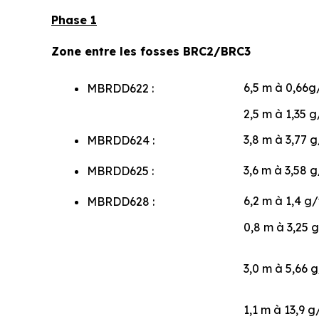
Phase 1
Zone entre les fosses BRC2/BRC3
6,5 m à 0,66g/
MBRDD622 :
2,5 m à 1,35 g
3,8 m à 3,77 g
MBRDD624 :
3,6 m à 3,58 g
MBRDD625 :
6,2 m à 1,4 g/
MBRDD628 :
0,8 m à 3,25 g
3,0 m à 5,66 g
1,1 m à 13,9 g