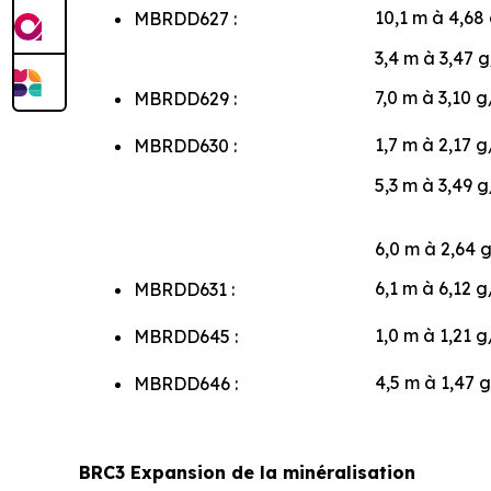
10,1 m à 4,68 
MBRDD627 :
3,4 m à 3,47 g
7,0 m à 3,10 g
MBRDD629 :
1,7 m à 2,17 g
MBRDD630 :
5,3 m à 3,49 g
6,0 m à 2,64 
6,1 m à 6,12 g
MBRDD631 :
1,0 m à 1,21 g
MBRDD645 :
4,5 m à 1,47 
MBRDD646 :
BRC3 Expansion de la minéralisation